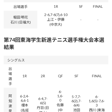
1R
SF
FINAL
出場選手
2-6,7-6(7),6-10
堀田 明花
上江・伊藤
-
-
石川 (日福大)
(中京大)
第74回東海学生新進テニス選手権大会本選
結果
シングルス
出
場
1R
2R
QF
SF
FINAL
選
手
6-
阿
1,6-
6-2,4-
5-7,7-
6-
6-4,7-
0
6,6-1
知
6(2),7-
1,6(5)-7,6-
6(5)
佐藤
榎本
6(4)
3
波
丹羽 (日
(中
池田
西川 (東海
(名経
里