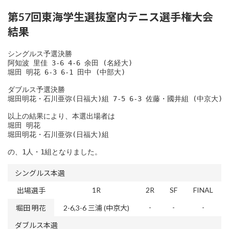
第57回東海学⽣選抜室内テニス選⼿権⼤会
結果
シングルス予選決勝

阿知波 里佳 3-6 4-6 余田 (名経大)

堀田 明花 6-3 6-1 田中 (中部大)

ダブルス予選決勝

堀田明花・石川亜弥(日福大)組 7-5 6-3 佐藤・國井組 (中京大)

以上の結果により、本選出場者は

堀田 明花

堀田明花・石川亜弥(日福大)組

の、1人・1組となりました。
シングルス本選
1R
2R
SF
FINAL
出場選手
-
-
-
堀田 明花
2-6,3-6 三浦 (中京大)
ダブルス本選