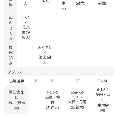
福大)
京
(静大)
学園)
大)
佳
大)
山
1-6,2-
6
内
佐久
-
-
-
-
さ
間 (名
く
経大)
ら
櫻
6(6)-7,3-
6
田
-
-
-
-
池田 (静
知
大)
奈
ダブルス
1R
2R
SF
FINAL
出場選手
6-1,6-1
阿知波 里
6-1,6-2
6(6)-7,6-
多田・瓜
2,10-4
高橋・仲
佳
生
-
大西・丹羽
村
石川 (日福
(東海学
(日福大)
(名経大)
大)
園)