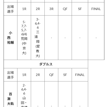
出場
1R
2R
3R
QF
SF
FINAL
選手
3-
5-
6,4-
7,7-
6
5,7-
三
小
6(4)
浦
西
-
-
-
-
荒岡
翔
祐輔
(中
(愛
京
教
大)
大)
ダブルス
出場
1R
2R
QF
SF
FINAL
選手
2-
6,4-
6
百
山
瀬
田・
大軌
-
-
-
-