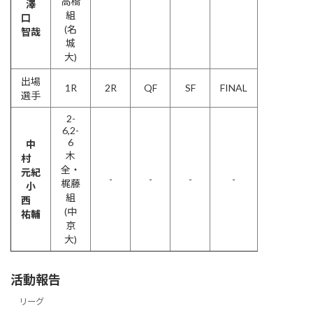
高橋
澤
組
口
(名
智哉
城
大)
出場
1R
2R
QF
SF
FINAL
選手
2-
6,2-
6
中
木
村
全・
元紀
-
-
-
-
梶藤
小
組
西
(中
祐輔
京
大)
活動報告
リーグ