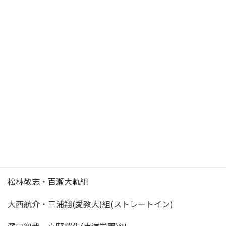
松林敬志・百瀬大軌組 ６-４ ２-6 10‐６ 伊藤・前川組(日
福大)
澤口智哉・真野端生(東海学園)組 6-３ ７-５ 伊佐・渡名喜
組(朝日大)
以上の結果により、本戦出場者は
太田 宏司(ストレートイン)
大西 航介(ストレートイン)
松林敬志・百瀬大軌組
大西航介・三浦翔(愛教大)組(ストレートイン)