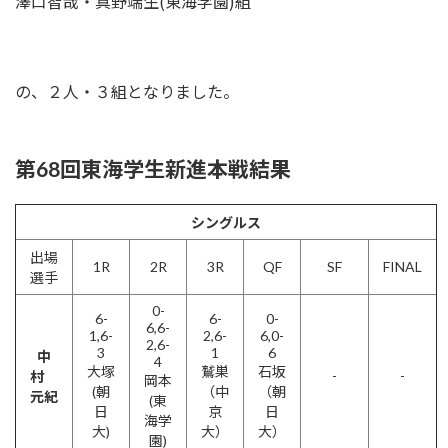
澤口智哉・真野端生(東海学園)組
の、２人・３組となりました。
第68回東海学生新進本戦結果
シングルス
出場
1R
2R
3R
QF
SF
FINAL
選手
0-
6-
6-
0-
6,6-
1,6-
2,6-
6,0-
2,6-
3
1
6
中
4
大塚
鷲巣
石坂
-
-
村
岡本
(朝
（中
（朝
元紀
(東
日
京
日
海学
大)
大）
大）
園)