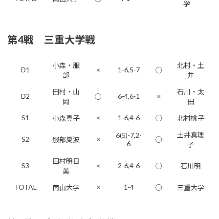
学
第4戦 三重大学戦
小森・服
北村・土
D1
×
1-6,5-7
○
部
井
田村・山
石川・太
D2
6-4,6-1
×
○
岡
田
S1
×
1-6,4-6
小森真子
○
北村桃子
土井真理
6(5)-7,2-
S2
×
服部夏波
○
6
子
田村明日
S3
×
2-6,4-6
○
石川明
美
TOTAL
×
1-4
南山大学
○
三重大学