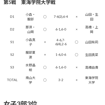
第5戦 東海学院大学戦
小森・
山田・生
D1
7-6(2),6-4
×
○
服部
田
那須・
高橋・上
D2
6-1,6-0
×
○
山岡
岡
小森真
4-6,7-
S1
×
○
山田有莉
6(4),2-6
子
服部夏
S2
×
1-6,0-6
○
生田真菜
波
水野晶
S3
6-1,6-0
×
○
高橋由貴
絵
南山大
東海学院
TOTAL
3-2
×
○
学
大学
女子3部3位