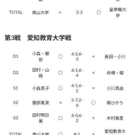
皇學館大
TOTAL
×
2-3
南山大学
○
学
第3戦 愛知教育大学戦
小森・服
6-2,6-
D1
×
○
長田・小川
3
部
田村・山
6-1,6-
D2
×
○
舟橋・堀
4
岡
6-1,6-
S1
×
小森真子
○
小川真由
2
5-7,2-
S2
×
服部夏波
○
堀ひかり
6
田村明日
6-0,6-
S3
×
○
木村美里
2
美
愛知教育大
TOTAL
4-1
×
南山大学
○