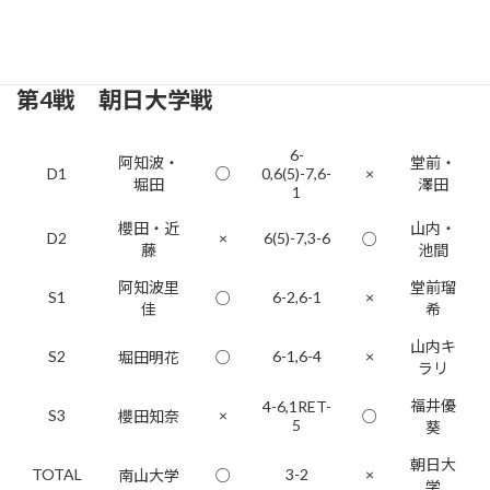
TOTAL
5-0
×
南山大学
○
学
第4戦 朝日大学戦
6-
阿知波・
堂前・
D1
○
0,6(5)-7,6-
×
堀田
澤田
1
櫻田・近
山内・
D2
×
6(5)-7,3-6
○
藤
池間
阿知波里
堂前瑠
S1
6-2,6-1
×
○
佳
希
山内キ
S2
6-1,6-4
×
堀田明花
○
ラリ
福井優
4-6,1RET-
S3
×
櫻田知奈
○
5
葵
朝日大
TOTAL
3-2
×
南山大学
○
学