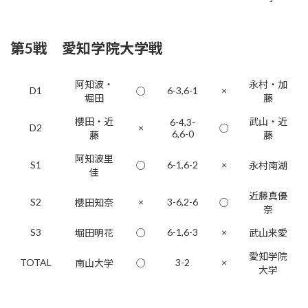
第5戦 愛知学院大学戦
阿知波・
永村・加
D1
6-3,6-1
×
○
堀田
藤
櫻田・近
武山・近
6-4,3-
D2
×
○
6,6-0
藤
藤
阿知波里
S1
6-1,6-2
×
○
永村南湖
佳
近藤真優
S2
×
3-6,2-6
櫻田知奈
○
奈
S3
6-1,6-3
×
堀田明花
○
武山来愛
愛知学院
TOTAL
3-2
×
南山大学
○
大学