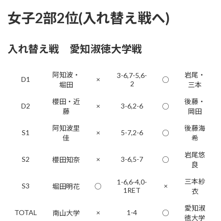
女子2部2位(入れ替え戦へ)
入れ替え戦 愛知淑徳大学戦
阿知波・
岩尾・
3-6,7-5,6-
D1
×
○
2
堀田
三本
櫻田・近
後藤・
D2
×
3-6,2-6
○
藤
岡田
阿知波里
後藤海
S1
×
5-7,2-6
○
佳
希
岩尾悠
S2
×
3-6,5-7
櫻田知奈
○
良
三本紗
1-6,6-4,0-
S3
×
堀田明花
○
1RET
衣
愛知淑
TOTAL
×
1-4
南山大学
○
徳大学