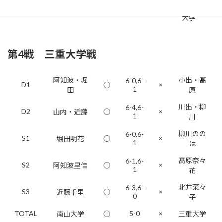
名古屋市立
TOTAL
5-0
×
南山大学
○
大学
第4戦 三重大学戦
阿知波・堀
小出・髙
6-0,6-
D1
×
○
1
田
原
川出・柳
6-4,6-
D2
×
山内・近藤
○
1
川
柳川のの
6-0,6-
S1
×
堀田明花
○
1
は
髙原奈々
6-1,6-
S2
×
阿知波里佳
○
1
花
北井菜々
6-3,6-
S3
×
近藤千里
○
0
子
TOTAL
5-0
×
南山大学
○
三重大学