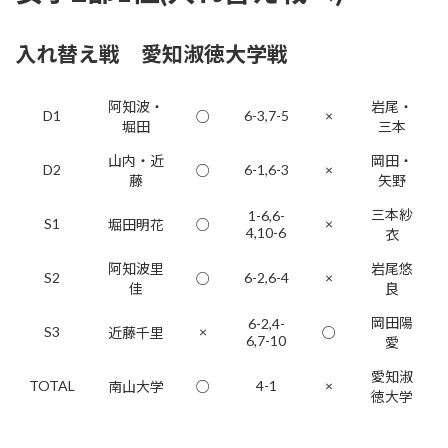
入れ替え戦 愛知淑徳大学戦
阿知波・
岩尾・
D1
6-3,7-5
×
○
堀田
三本
山内・近
岡田・
D2
6-1,6-3
×
○
藤
矢野
三本紗
1-6,6-
S1
×
堀田明花
○
4,10-6
衣
阿知波里
岩尾悠
S2
6-2,6-4
×
○
佳
良
岡田陽
6-2,4-
S3
×
近藤千里
○
6,7-10
愛
愛知淑
TOTAL
4-1
×
南山大学
○
徳大学