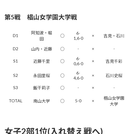
第5戦 椙山女学園大学戦
阿知波・堀
6-
D1
×
○
吉見・石川
1,6-0
田
D2
-
×
-
山内・近藤
○
6-
S1
×
近藤千里
○
吉見千彩
0,6-0
6-
S2
×
永田里桜
○
石川史桜
4,6-0
S3
-
×
-
飯干莉子
○
椙山女学園
TOTAL
5-0
×
南山大学
○
大学
女子2部1位(入れ替え戦へ)