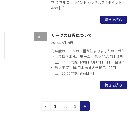
学 ダブルス 2ポイント シングルス 1ポイント
&nb […]
続きを読む
リーグの日程について
男子
2017年6月24日
今年度のリーグの日程が決まりましたので報告
させて頂きます。 第一戦 中部大学戦 7月15日
（土）10:00開始 予備日 7月16日（日） 会場：
中部大学 第二戦 日本福祉大学戦 7月22日
（土）10:00開始 予備日 7 […]
続きを読む
投
«
1
…
3
4
固
固
固
定
定
定
稿
ペ
ペ
ペ
ー
ー
ー
の
ジ
ジ
ジ