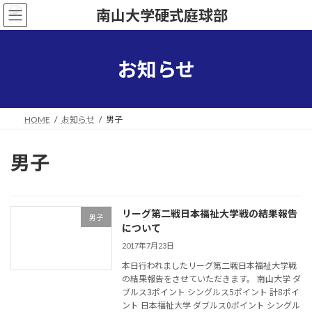
コ
ナ
ン
ビ
テ
ゲ
ン
ー
ツ
シ
お知らせ
へ
ョ
ス
ン
キ
に
ッ
移
HOME
お知らせ
男子
プ
動
男子
リーグ第二戦日本福祉大学戦の結果報告
男子
について
2017年7月23日
本日行われましたリーグ第二戦日本福祉大学戦
の結果報告をさせていただきます。 南山大学 ダ
ブルス3ポイント シングルス5ポイント 計8ポイ
ント 日本福祉大学 ダブルス0ポイント シングル