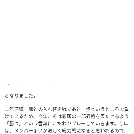
名城大学戦
8月21日（月）10:00開始
予備日
8月22日（火）
会場：南山大学瀬戸キャンパス
第五戦
愛知大学戦
9月9日（土）10:00開始
予備日
9月10日（日)
会場：南山大学瀬戸キャンパス
となりました。
二年連続一部との入れ替え戦であと一歩というところで負
けているため、今年こそは悲願の一部昇格を果たせるよう
「勝つ」という言葉にこだわりプレーしていきます。今年
は、メンバー争いが激しく総力戦になると思われるので、