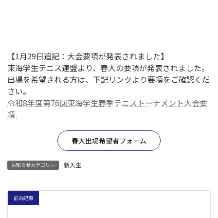
128以上
・ユニクロ 全日本ジュニアテニス選手権 2025 シングルス
ベスト64以上
【1月29日追記：大会要項が発表されました】
東海学生テニス連盟より、春大の要項が発表されました。
出場を希望される方は、下記リンクより要項をご確認くだ
さい。
令和8年度第76回東海学生春季テニストーナメント大会要
項
春大出場希望者フォーム
新入生
お知らせカテゴリー
前の記事