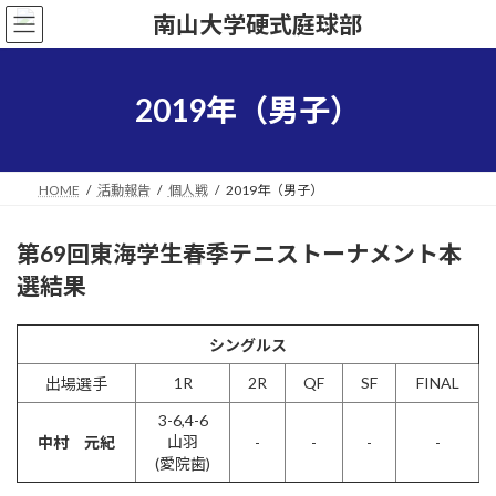
コ
ナ
ン
ビ
テ
ゲ
ン
ー
ツ
シ
2019年（男子）
へ
ョ
ス
ン
キ
に
ッ
移
HOME
活動報告
個人戦
2019年（男子）
プ
動
第69回東海学生春季テニストーナメント本
選結果
シングルス
1R
2R
QF
SF
FINAL
出場選手
3-6,4-6
山羽
中村 元紀
-
-
-
-
(愛院歯)