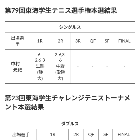
第79回東海学生テニス選手権本選結果
シングルス
出場選
1R
2R
3R
QF
SF
FINAL
手
6-
2-6,3-
2,6-3
6
中村
生熊
中野
-
-
-
-
元紀
(静
(愛院
大)
大)
第23回東海学生チャレンジテニストーナメ
ント本選結果
ダブルス
1R
2R
QF
SF
FINAL
出場選手