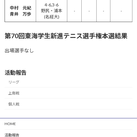
4-6,3-6
中村 元紀
野尻・浦本
-
-
-
-
青井 万歩
(名経大)
第70回東海学生新進テニス選手権本選結果
出場選手なし
活動報告
リーグ
上南戦
個人戦
HOME
活動報告