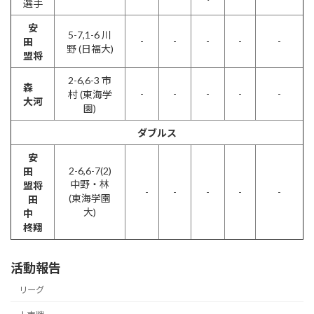
選手
安
5-7,1-6 川
-
-
-
-
-
田
野 (日福大)
盟将
2-6,6-3 市
森
-
-
-
-
-
村 (東海学
大河
園)
ダブルス
安
2-6,6-7(2)
田
中野・林
盟将
-
-
-
-
-
(東海学園
田
大)
中
柊翔
活動報告
リーグ