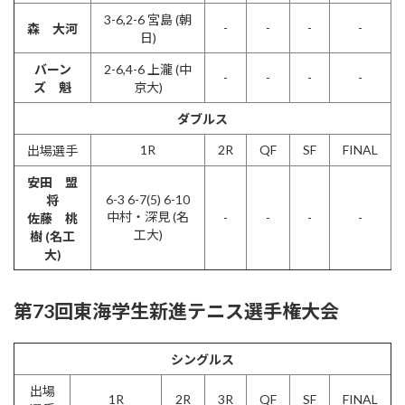
3-6,2-6 宮島 (朝
-
-
-
-
森 大河
日)
バーン
2-6,4-6 上瀧 (中
-
-
-
-
ズ 魁
京大)
ダブルス
1R
2R
QF
SF
FINAL
出場選手
安田 盟
6-3 6-7(5) 6-10
将
中村・深見 (名
-
-
-
-
佐藤 桃
工大)
樹 (名工
大)
第73回東海学生新進テニス選手権大会
シングルス
出場
1R
2R
3R
QF
SF
FINAL