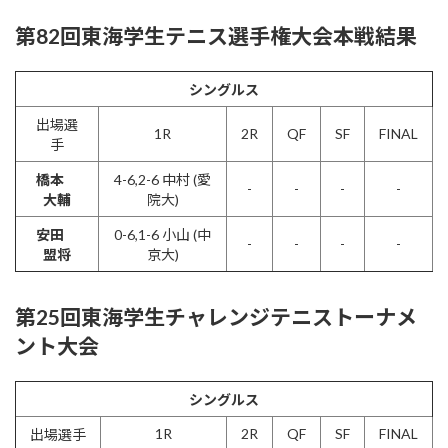
第82回東海学生テニス選手権大会本戦結果
シングルス
出場選
1R
2R
QF
SF
FINAL
手
橋本
4-6,2-6 中村 (愛
-
-
-
-
大輔
院大)
安田
0-6,1-6 小山 (中
-
-
-
-
盟将
京大)
第25回東海学生チャレンジテニストーナメ
ント大会
シングルス
1R
2R
QF
SF
FINAL
出場選手