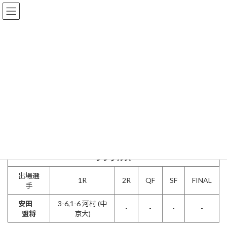
コ
ナ
ン
ビ
テ
ゲ
ン
ー
ツ
シ
2022年（男子）
へ
ョ
ス
ン
キ
に
ッ
移
HOME
活動報告
個人戦
2022年（男子）
プ
動
第72回東海学生春季テニストーナメント本
選結果
シングルス
出場選
1R
2R
QF
SF
FINAL
手
安田
3-6,1-6 河村 (中
-
-
-
-
盟将
京大)