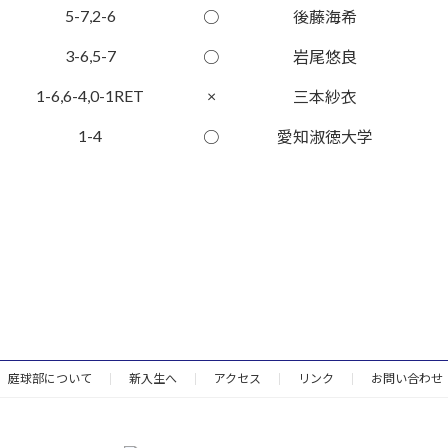
5-7,2-6
○
後藤海希
3-6,5-7
○
岩尾悠良
1-6,6-4,0-1RET
×
三本紗衣
1-4
○
愛知淑徳大学
庭球部について
新入生へ
アクセス
リンク
お問い合わせ