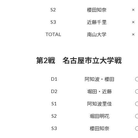
S2
×
櫻田知奈
S3
×
近藤千里
TOTAL
×
南山大学
第2戦 名古屋市立大学戦
D1
阿知波・櫻田
D2
堀田・近藤
S1
阿知波里佳
S2
堀田明花
S3
櫻田知奈