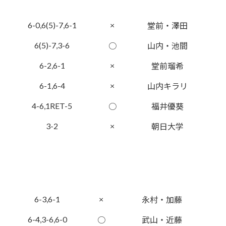
6-0,6(5)-7,6-1
×
堂前・澤田
6(5)-7,3-6
○
山内・池間
6-2,6-1
×
堂前瑠希
6-1,6-4
×
山内キラリ
4-6,1RET-5
○
福井優葵
3-2
×
朝日大学
6-3,6-1
×
永村・加藤
6-4,3-6,6-0
○
武山・近藤