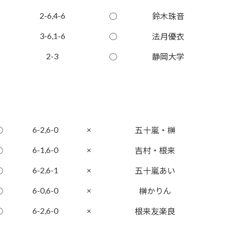
2-6,4-6
○
鈴木珠音
3-6,1-6
○
法月優衣
2-3
○
静岡大学
6-2,6-0
×
○
五十嵐・榊
6-1,6-0
×
○
吉村・根来
6-2,6-1
×
○
五十嵐あい
6-0,6-0
×
○
榊かりん
6-2,6-0
×
○
根来友楽良