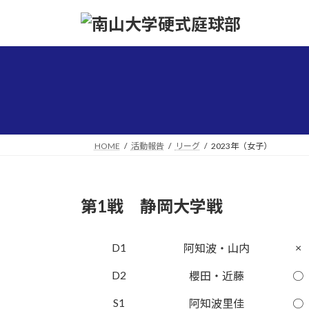
コ
ナ
ン
ビ
テ
ゲ
ン
ー
ツ
シ
へ
ョ
ス
ン
キ
に
ッ
移
HOME
活動報告
リーグ
2023年（女子）
プ
動
第1戦 静岡大学戦
D1
×
阿知波・山内
D2
櫻田・近藤
○
S1
阿知波里佳
○