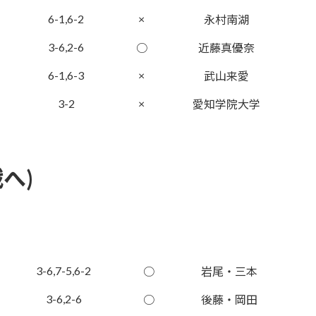
6-1,6-2
×
永村南湖
3-6,2-6
○
近藤真優奈
6-1,6-3
×
武山来愛
3-2
×
愛知学院大学
へ)
3-6,7-5,6-2
○
岩尾・三本
3-6,2-6
○
後藤・岡田