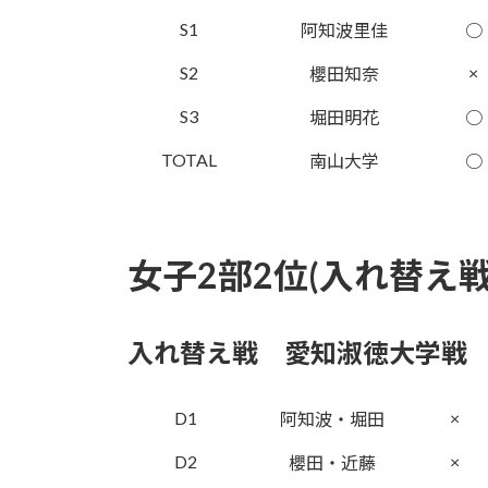
S1
阿知波里佳
○
S2
×
櫻田知奈
S3
堀田明花
○
TOTAL
南山大学
○
女子2部2位(入れ替え戦
入れ替え戦 愛知淑徳大学戦
D1
×
阿知波・堀田
D2
×
櫻田・近藤