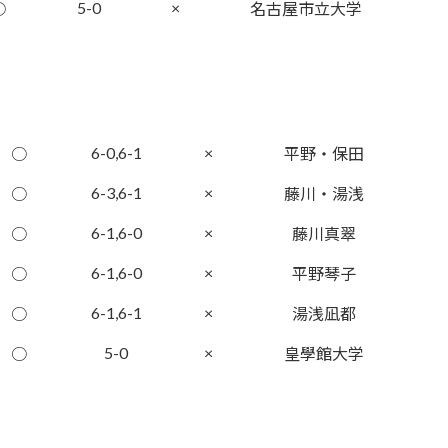
5-0
×
○
名古屋市立大学
6-0,6-1
×
○
平野・保田
6-3,6-1
×
○
藤川・湯浅
6-1,6-0
×
○
藤川真翠
6-1,6-0
×
○
平野琴子
6-1,6-1
×
○
湯浅凪都
5-0
×
○
皇學館大学