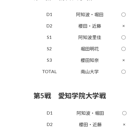
D1
阿知波・堀田
○
D2
×
櫻田・近藤
S1
阿知波里佳
○
S2
堀田明花
○
S3
×
櫻田知奈
TOTAL
南山大学
○
第5戦 愛知学院大学戦
D1
阿知波・堀田
○
D2
×
櫻田・近藤