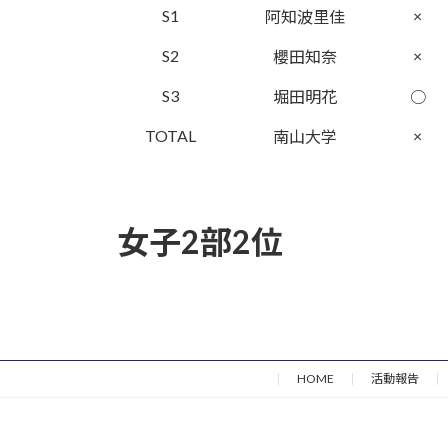
S1
×
阿知波里佳
S2
×
櫻田知奈
S3
堀田明花
○
TOTAL
×
南山大学
女子2部2位
HOME
活動報告