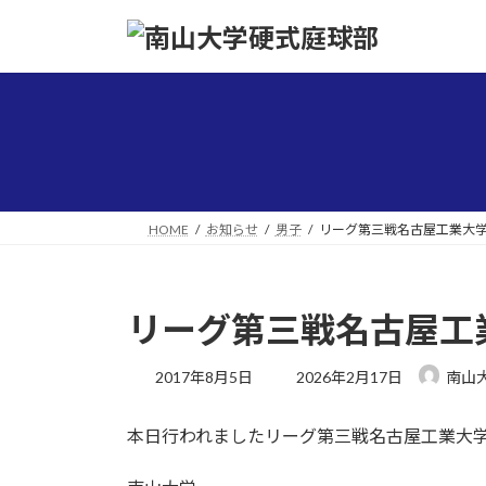
コ
ナ
ン
ビ
テ
ゲ
ン
ー
ツ
シ
へ
ョ
ス
ン
キ
に
ッ
移
HOME
お知らせ
男子
リーグ第三戦名古屋工業大
プ
動
リーグ第三戦名古屋工
最
2017年8月5日
2026年2月17日
南山
終
更
本日行われましたリーグ第三戦名古屋工業大
新
日
時