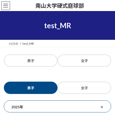
コ
ナ
ン
ビ
テ
ゲ
ン
ー
ツ
シ
test_MR
へ
ョ
ス
ン
キ
に
ッ
移
HOME
test_MR
プ
動
男子
女子
男子
女子
2025年